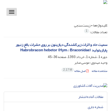
Toggle
vigation
کلیدواژه‌ها =
زیست‌سنجی
1
تعداد مقالات:
سمیت حاد و اثرات زیرکشندگی دیازینون بر روی حشرات بالغ زنبور
پارازیتوئید (Habrobracon hebetor (Hym.: Braconidae
دوره 1، شماره 1، خرداد 1393، صفحه
36-45
وحید مهدوی؛ موسی صابر
2.17 M
مشاهده مقاله
اصل مقاله
مقالات آماده انتشار
شماره جاری