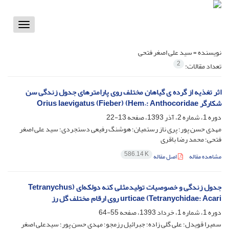
Toggle
vigation
نویسنده =
سید علی اصغر فتحی
2
تعداد مقالات:
اثر تغذیه از گرده ی گیاهان مختلف روی پارامترهای جدول زندگی سن
شکارگر Orius laevigatus (Fieber) (Hem.: Anthocoridae
دوره 1، شماره 2، آذر 1393، صفحه
13-22
مهدی حسن پور؛ پری ناز رستمیان؛ هوشنگ رفیعی دستجردی؛ سید علی اصغر
فتحی؛ محمد رضا باقری
586.14 K
مشاهده مقاله
اصل مقاله
جدول زندگی و خصوصیات تولیدمثلی کنه دولکه‌ای (Tetranychus
urticae (Tetranychidae: Acari روی ارقام مختلف گل رز
دوره 1، شماره 1، خرداد 1393، صفحه
55-64
سمیرا قویدل؛ علی گلی زاده؛ جبرائیل رزمجو؛ مهدی حسن پور؛ سیدعلی اصغر